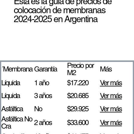
Esta es la guía de precios de
colocación de membranas
2024-2025 en Argentina
Precio por
´Membrana
Garantía
Más
M2
Líquida​
1 año
$17.220
Ver más
Líquida
3 años
$20.685
Ver más
Asfáltica
No
$29.925
Ver más
Asfáltica No
2 años
$33.600
Ver más
Cra