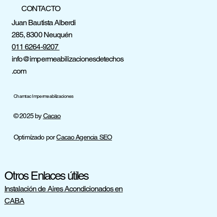
ofrece una doble protección: la membrana más el
CONTACTO
recubrimiento por encima con membrana líquida
Juan Bautista Alberdi
poliuretánica. Esto dota al sistema de mayor protección
285, 8300 Neuquén
frente al tránsito. Para más información, consultar
011 6264-9207
nuestra guía sobre impermeabilización de terrazas
info@impermeabilizacionesdetechos
transitables.
.com
Chamtac Impermeabilizaciones
© 2025 by
Cacao
Optimízado por
Cacao Agencia SEO
Otros Enlaces útiles
Instalación de Aires Acondicionados en
CABA