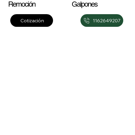
Remoción
Galpones
1162649207
Cotización